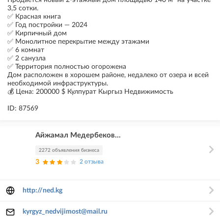
Продаётся новый 2-этажный дом площадью 140 м² на участке
3,5 сотки.
✅ Красная книга
✅ Год постройки — 2024
✅ Кирпичный дом
✅ Монолитное перекрытие между этажами
✅ 6 комнат
✅ 2 санузла
✅ Территория полностью огорожена
Дом расположен в хорошем районе, недалеко от озера и всей
необходимой инфраструктуры.
💰 Цена: 200000 $ Кулпурат Кыргыз Недвижимость
ID: 87569
Айжамал Медербеков...
2272 объявления бизнеса
3
2 отзыва
http://ned.kg
kyrgyz_nedvijimost@mail.ru