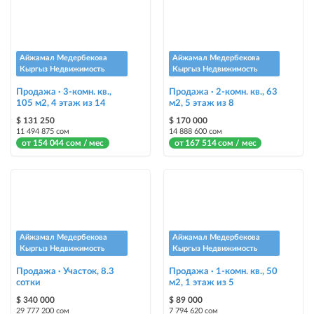
размещение объявления на Instagram аккаунте @house_kg и на
Telegram канале
Instagram Промо
Айжамал Медербекова
Айжамал Медербекова
размещение объявления на Instagram аккаунте @house_kg и на
Кыргыз Недвижимость
Кыргыз Недвижимость
Telegram канале + платное продвижение на Instagram
Продажа · 3-комн. кв.,
Продажа · 2-комн. кв., 63
105 м2, 4 этаж из 14
м2, 5 этаж из 8
Выделить цветом
$ 131 250
$ 170 000
выделение объявления цветом среди других объявлений
11 494 875 сом
14 888 600 сом
от 154 044 сом / мес
от 167 514 сом / мес
Авто UP
автоматическое поднятие объявления вверх
Срочно
объявление украсит метка со словом «Срочно» + появится в разделе
«Срочно»
Айжамал Медербекова
Айжамал Медербекова
Кыргыз Недвижимость
Кыргыз Недвижимость
Стикеры
Продажа · Участок, 8.3
Продажа · 1-комн. кв., 50
сотки
Яркие стикеры с опциями, выделят ваш объект среди остальных и
м2, 1 этаж из 5
помогут продать быстрее
$ 340 000
$ 89 000
29 777 200 сом
7 794 620 сом