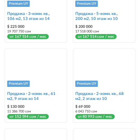
Premium UY
Premium UY
размещение объявления на Instagram аккаунте @house_kg и на
Telegram канале + платное продвижение на Instagram
Продажа · 3-комн. кв.,
Продажа · 5-комн. кв.,
106 м2, 13 этаж из 14
200 м2, 10 этаж из 10
Выделить цветом
$ 225 000
$ 200 000
19 707 750 сом
17 518 000 сом
выделение объявления цветом среди других объявлений
от 167 514 сом / мес
от 167 514 сом / мес
Авто UP
автоматическое поднятие объявления вверх
Срочно
объявление украсит метка со словом «Срочно» + появится в разделе
«Срочно»
Premium UY
Premium UY
Продажа · 2-комн. кв., 61
Продажа · 2-комн. кв., 68
Стикеры
м2, 9 этаж из 14
м2, 2 этаж из 10
Яркие стикеры с опциями, выделят ваш объект среди остальных и
$ 130 000
$ 69 000
помогут продать быстрее
11 386 700 сом
6 043 710 сом
от 152 594 сом / мес
от 80 993 сом / мес