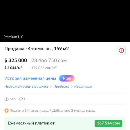
Premium UY
Продажа · 4-комн. кв., 159 м2
$ 325 000
28 466 750 сом
2
2
$ 2 044/м
179 036 сом/м
История изменения цены
Недвижимость в Бишкеке
Продажа
Квартиры
646
1
·
Поднято 14 часов назад
Добавлено 2 месяца назад
Ежемесячный платеж от:
167 514 сом