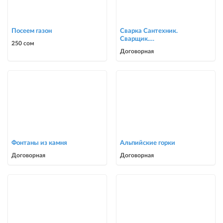
Посеем газон
Сварка Сантехник.
Сварщик.
250 сом
ворота,решетки,навесы,
Договорная
сварочные работы в Биш
Фонтаны из камня
Альпийские горки
Договорная
Договорная