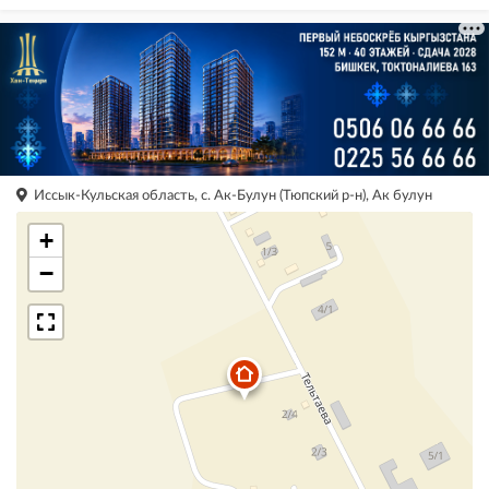
Иссык-Кульская область, с. Ак-Булун (Тюпский р-н), Ак булун
+
−