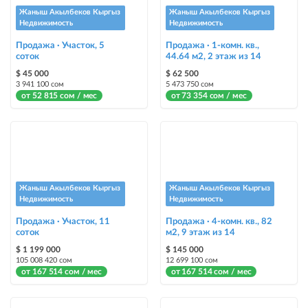
«Срочно»
Жаныш Акылбеков Кыргыз
Жаныш Акылбеков Кыргыз
Недвижимость
Недвижимость
Стикеры
Продажа · Участок, 5
Продажа · 1-комн. кв.,
соток
Яркие стикеры с опциями, выделят ваш объект среди остальных и
44.64 м2, 2 этаж из 14
помогут продать быстрее
$ 45 000
$ 62 500
3 941 100 сом
5 473 750 сом
от 52 815 сом / мес
от 73 354 сом / мес
Жаныш Акылбеков Кыргыз
Жаныш Акылбеков Кыргыз
Недвижимость
Недвижимость
Продажа · Участок, 11
Продажа · 4-комн. кв., 82
соток
м2, 9 этаж из 14
$ 1 199 000
$ 145 000
105 008 420 сом
12 699 100 сом
от 167 514 сом / мес
от 167 514 сом / мес