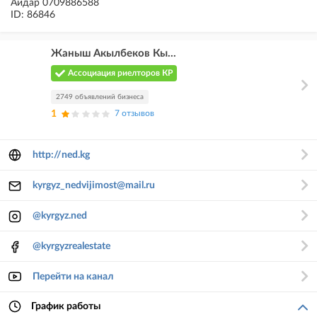
Айдар 0709886588
ID: 86846
Жаныш Акылбеков Кы...
Ассоциация риелторов КР
2749 объявлений бизнеса
1
7 отзывов
http://ned.kg
kyrgyz_nedvijimost@mail.ru
@kyrgyz.ned
@kyrgyzrealestate
Перейти на канал
График работы