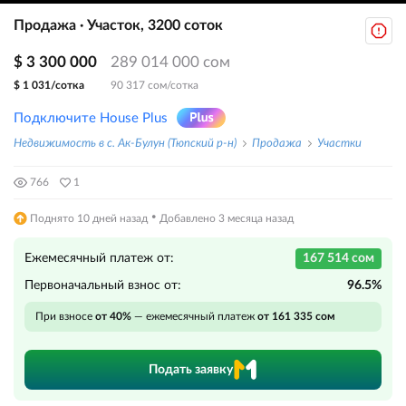
Продажа · Участок, 3200 соток
$ 3 300 000
289 014 000 сом
$ 1 031/сотка
90 317 сом/сотка
Подключите House Plus
Недвижимость в с. Ак-Булун (Тюпский р-н)
Продажа
Участки
766
1
·
Поднято 10 дней назад
Добавлено 3 месяца назад
Ежемесячный платеж от:
167 514 сом
Первоначальный взнос от:
96.5%
При взносе
от 40%
— ежемесячный платеж
от 161 335 сом
Подать заявку