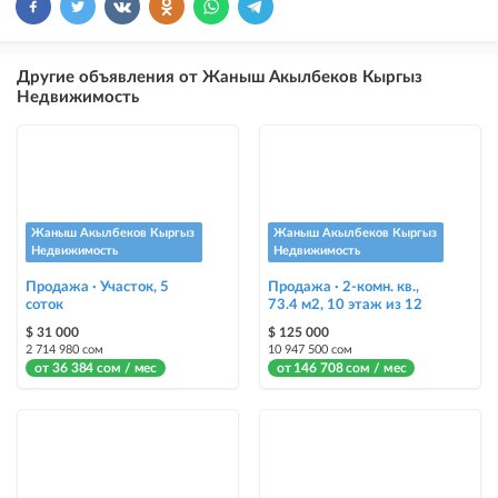
размещение объявления выше бесплатных объявлений
×
5
ТОП
Другие объявления от Жаныш Акылбеков Кыргыз
размещение объявления выше бесплатных объявлений (после VIP)
Недвижимость
Instagram Пост
размещение объявления на Instagram аккаунте @house_kg и на
Telegram канале
Instagram Промо
Жаныш Акылбеков Кыргыз
Жаныш Акылбеков Кыргыз
размещение объявления на Instagram аккаунте @house_kg и на
Недвижимость
Недвижимость
Telegram канале + платное продвижение на Instagram
Продажа · Участок, 5
Продажа · 2-комн. кв.,
соток
73.4 м2, 10 этаж из 12
Выделить цветом
$ 31 000
$ 125 000
выделение объявления цветом среди других объявлений
2 714 980 сом
10 947 500 сом
от 36 384 сом / мес
от 146 708 сом / мес
Авто UP
автоматическое поднятие объявления вверх
Срочно
объявление украсит метка со словом «Срочно» + появится в разделе