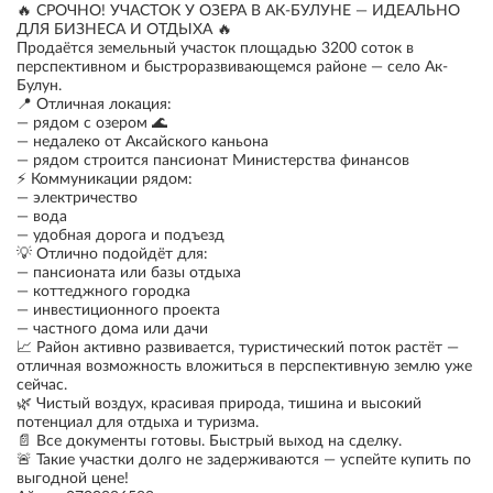
🔥 СРОЧНО! УЧАСТОК У ОЗЕРА В АК-БУЛУНЕ — ИДЕАЛЬНО
ДЛЯ БИЗНЕСА И ОТДЫХА 🔥
Продаётся земельный участок площадью 3200 соток в
перспективном и быстроразвивающемся районе — село Ак-
Булун.
📍 Отличная локация:
— рядом с озером 🌊
— недалеко от Аксайского каньона
— рядом строится пансионат Министерства финансов
⚡ Коммуникации рядом:
— электричество
— вода
— удобная дорога и подъезд
💡 Отлично подойдёт для:
— пансионата или базы отдыха
— коттеджного городка
— инвестиционного проекта
— частного дома или дачи
📈 Район активно развивается, туристический поток растёт —
отличная возможность вложиться в перспективную землю уже
сейчас.
🌿 Чистый воздух, красивая природа, тишина и высокий
потенциал для отдыха и туризма.
📄 Все документы готовы. Быстрый выход на сделку.
🚨 Такие участки долго не задерживаются — успейте купить по
выгодной цене!