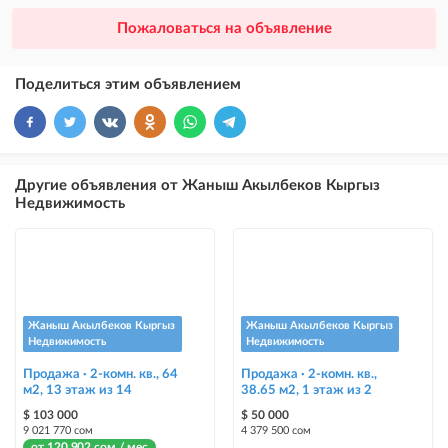
×
20
ПРЕМИУМ
Пожаловаться на объявление
размещение объявления выше VIP + платное продвижение на
Instagram
Поделиться этим объявлением
×
10
VIP
размещение объявления выше бесплатных объявлений
×
5
ТОП
Другие объявления от Жаныш Акылбеков Кыргыз
размещение объявления выше бесплатных объявлений (после VIP)
Недвижимость
Instagram Пост
размещение объявления на Instagram аккаунте @house_kg и на
Telegram канале
Instagram Промо
Жаныш Акылбеков Кыргыз
Жаныш Акылбеков Кыргыз
размещение объявления на Instagram аккаунте @house_kg и на
Недвижимость
Недвижимость
Telegram канале + платное продвижение на Instagram
Продажа · 2-комн. кв., 64
Продажа · 2-комн. кв.,
м2, 13 этаж из 14
38.65 м2, 1 этаж из 2
Выделить цветом
$ 103 000
$ 50 000
выделение объявления цветом среди других объявлений
9 021 770 сом
4 379 500 сом
от 120 902 сом / мес