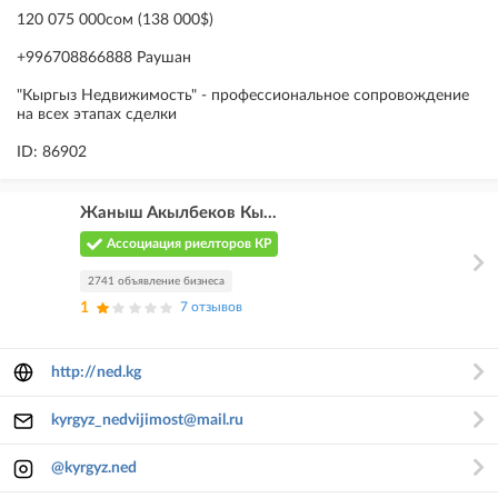
120 075 000сом (138 000$)
+996708866888 Раушан
"Кыргыз Недвижимость" - профессиональное сопровождение
на всех этапах сделки
ID: 86902
Жаныш Акылбеков Кы...
Ассоциация риелторов КР
2741 объявление бизнеса
1
7 отзывов
http://ned.kg
kyrgyz_nedvijimost@mail.ru
@kyrgyz.ned