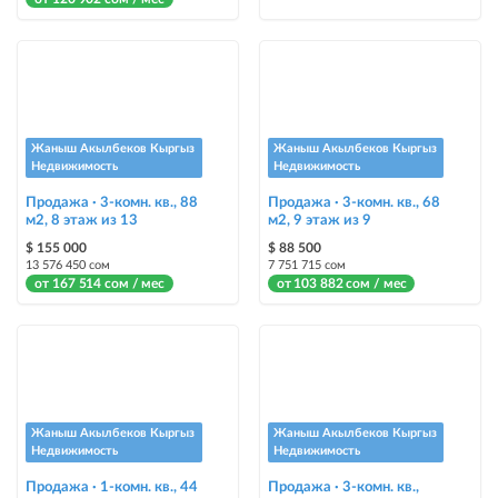
Авто UP
автоматическое поднятие объявления вверх
Срочно
объявление украсит метка со словом «Срочно» + появится в разделе
«Срочно»
Жаныш Акылбеков Кыргыз
Жаныш Акылбеков Кыргыз
Недвижимость
Недвижимость
Стикеры
Продажа · 3-комн. кв., 88
Продажа · 3-комн. кв., 68
м2, 8 этаж из 13
Яркие стикеры с опциями, выделят ваш объект среди остальных и
м2, 9 этаж из 9
помогут продать быстрее
$ 155 000
$ 88 500
13 576 450 сом
7 751 715 сом
от 167 514 сом / мес
от 103 882 сом / мес
Жаныш Акылбеков Кыргыз
Жаныш Акылбеков Кыргыз
Недвижимость
Недвижимость
Продажа · 1-комн. кв., 44
Продажа · 3-комн. кв.,