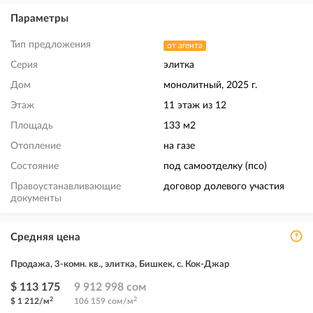
Параметры
Тип предложения
от агента
Серия
элитка
Дом
монолитный, 2025 г.
Этаж
11 этаж из 12
Площадь
133 м2
Отопление
на газе
Состояние
под самоотделку (псо)
Правоустанавливающие
договор долевого участия
документы
Средняя цена
Продажа, 3-комн. кв., элитка, Бишкек, с. Кок-Джар
$ 113 175
9 912 998 сом
2
2
$ 1 212/м
106 159 сом/м