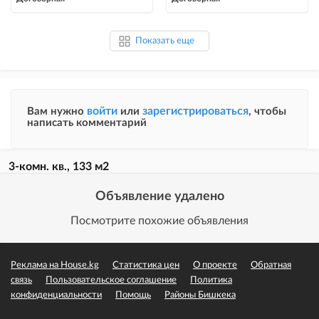
Комфорт в осн
Показать еще
войти
зарегистрироваться
Вам нужно
или
, чтобы
написать комментарий
3-комн. кв., 133 м2
Объявление удалено
Посмотрите похожие объявления
Реклама на House.kg
Статистика цен
О проекте
Обратная
связь
Пользовательское соглашение
Политика
конфиденциальности
Помощь
Районы Бишкека