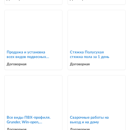
Продажа и установка
Стяжка Полусухая
всех видов подвесных
стяжка пола за 1 день
потолков
Договорная
Договорная
Все виды ПВХ-профиля.
Сварочные работы на
Grunder, Win-open,
выезд и на дому
ACCADO, WUKO (new).
Договорная
Договорная