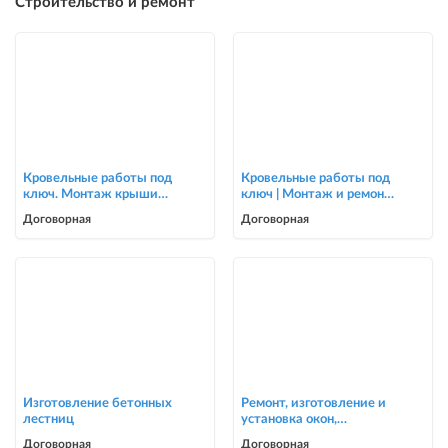
Строительство и ремонт
Кровельные работы под
Кровельные работы под
ключ. Монтаж крыши
ключ | Монтаж и ремонт
для частных домов и
крыш | Опытная бригада
Договорная
Договорная
коттеджей
Изготовление бетонных
Ремонт, изготовление и
лестниц
установка окон,
москитные сетки
Договорная
Договорная