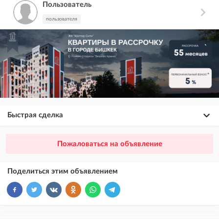
Пользователь
пользователя
Быстрая сделка
×
20
ПРЕМИУМ
Пожаловаться на объявление
размещение объявления выше VIP + платное продвижение на
Instagram
Поделиться этим объявлением
×
10
VIP
размещение объявления выше бесплатных объявлений
×
5
ТОП