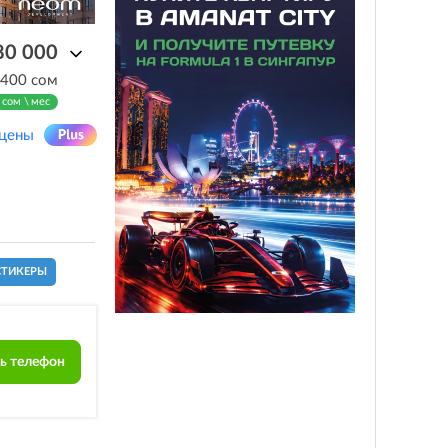
80 000
 400 сом
 сом \ мес
 цены
СТИКЕРЫ
ь телефон