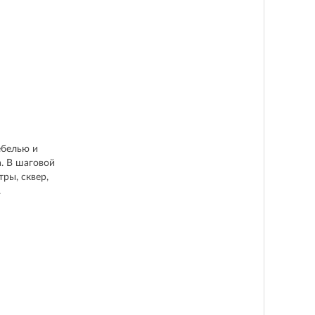
ебелью и
. В шаговой
ры, сквер,
.