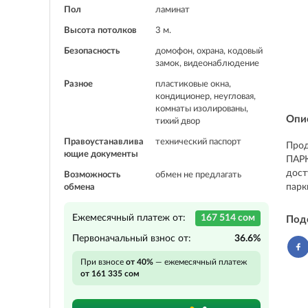
Пол
ламинат
Высота потолков
3 м.
Безопасность
домофон, охрана, кодовый
замок, видеонаблюдение
Разное
пластиковые окна,
кондиционер, неугловая,
комнаты изолированы,
Опи
тихий двор
Правоустанавлива
технический паспорт
Прод
ющие документы
ПАРК
дост
Возможность
обмен не предлагать
парк
обмена
Ежемесячный платеж от:
167 514 сом
Под
Первоначальный взнос от:
36.6%
При взносе
от 40%
— ежемесячный платеж
от 161 335 сом