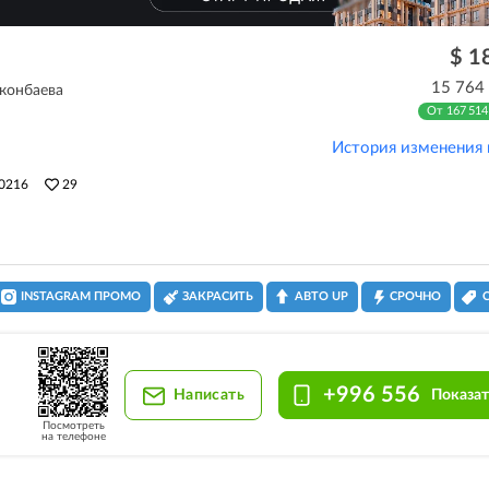
$ 1
15 764
конбаева
От 167 514
История изменения
0216
29
INSTAGRAM ПРОМО
ЗАКРАСИТЬ
АВТО UP
СРОЧНО
+996 556
Написать
Показат
Посмотреть
на телефоне