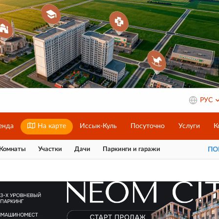
РУС
енда
На карте
Иссык-Куль
Посуточно
Услуги
К
Комнаты
Участки
Дачи
Паркинги и гаражи
П