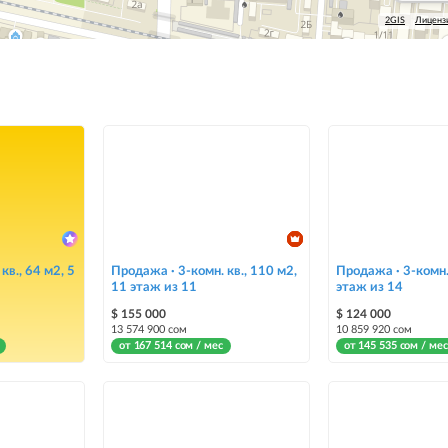
2GIS
Лиценз
кв., 64 м2, 5
Продажа · 3-комн. кв., 110 м2,
Продажа · 3-комн. 
11 этаж из 11
этаж из 14
$ 155 000
$ 124 000
13 574 900 сом
10 859 920 сом
от 167 514 сом / мес
от 145 535 сом / мес