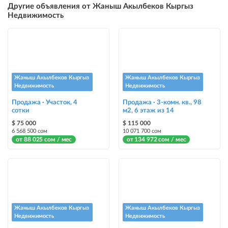
Другие объявления от Жаныш Акылбеков Кыргыз
размещение объявления выше бесплатных объявлений (после VIP)
Недвижимость
Instagram Пост
размещение объявления на Instagram аккаунте @house_kg и на
Telegram канале
Instagram Промо
Жаныш Акылбеков Кыргыз
Жаныш Акылбеков Кыргыз
размещение объявления на Instagram аккаунте @house_kg и на
Недвижимость
Недвижимость
Telegram канале + платное продвижение на Instagram
Продажа · Участок, 4
Продажа · 3-комн. кв., 98
сотки
м2, 6 этаж из 14
Выделить цветом
$ 75 000
$ 115 000
выделение объявления цветом среди других объявлений
6 568 500 сом
10 071 700 сом
от 88 025 сом / мес
от 134 972 сом / мес
Авто UP
автоматическое поднятие объявления вверх
Срочно
объявление украсит метка со словом «Срочно» + появится в разделе
«Срочно»
Жаныш Акылбеков Кыргыз
Жаныш Акылбеков Кыргыз
Недвижимость
Недвижимость