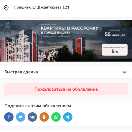
г. Бишкек, ул.Джантошева 121
Быстрая сделка
×
20
ПРЕМИУМ
Пожаловаться на объявление
размещение объявления выше VIP + платное продвижение на
Instagram
Поделиться этим объявлением
×
10
VIP
размещение объявления выше бесплатных объявлений
×
5
ТОП