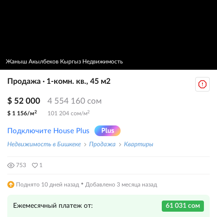
Жаныш Акылбеков Кыргыз Недвижимость
Продажа · 1-комн. кв., 45 м2
$ 52 000
4 554 160 сом
2
2
$ 1 156/м
101 204 сом/м
Подключите House Plus
Недвижимость в Бишкеке
Продажа
Квартиры
753
1
·
Поднято 10 дней назад
Добавлено 3 месяца назад
Ежемесячный платеж от:
61 031 сом