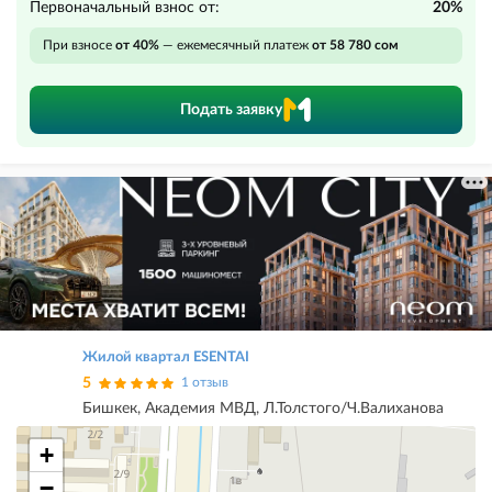
Первоначальный взнос от:
20%
При взносе
от 40%
— ежемесячный платеж
от 58 780 сом
Подать заявку
Жилой квартал ESENTAI
5
1 отзыв
Бишкек, Академия МВД, Л.Толстого/Ч.Валиханова
+
−