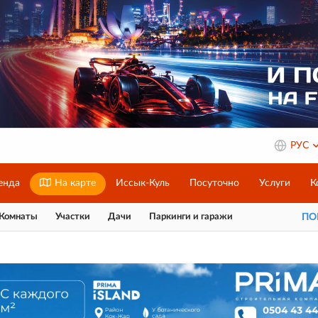
РУС
енда
На карте
Иссык-Куль
Посуточно
Услуги
К
Комнаты
Участки
Дачи
Паркинги и гаражи
П