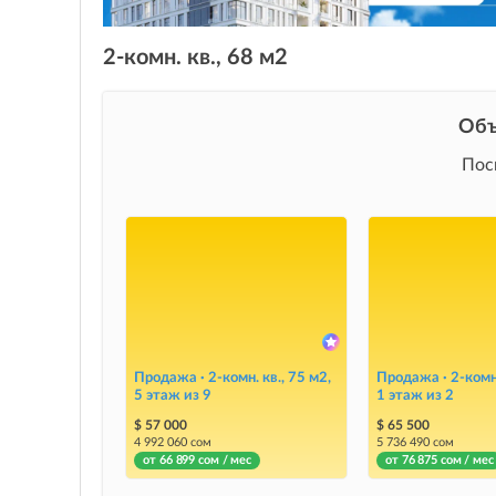
2-комн. кв., 68 м2
Объ
Пос
Продажа · 2-комн. кв., 75 м2,
Продажа · 2-комн.
5 этаж из 9
1 этаж из 2
$ 57 000
$ 65 500
4 992 060 сом
5 736 490 сом
от 66 899 сом / мес
от 76 875 сом / мес