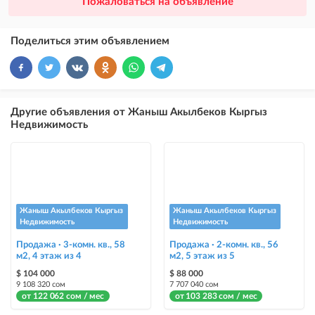
Пожаловаться на объявление
размещение объявления выше VIP + платное продвижение на
Instagram
Поделиться этим объявлением
×
10
VIP
размещение объявления выше бесплатных объявлений
×
5
ТОП
Другие объявления от Жаныш Акылбеков Кыргыз
размещение объявления выше бесплатных объявлений (после VIP)
Недвижимость
Instagram Пост
размещение объявления на Instagram аккаунте @house_kg и на
Telegram канале
Instagram Промо
Жаныш Акылбеков Кыргыз
Жаныш Акылбеков Кыргыз
размещение объявления на Instagram аккаунте @house_kg и на
Недвижимость
Недвижимость
Telegram канале + платное продвижение на Instagram
Продажа · 3-комн. кв., 58
Продажа · 2-комн. кв., 56
м2, 4 этаж из 4
м2, 5 этаж из 5
Выделить цветом
$ 104 000
$ 88 000
выделение объявления цветом среди других объявлений
9 108 320 сом
7 707 040 сом
от 122 062 сом / мес
от 103 283 сом / мес
Авто UP