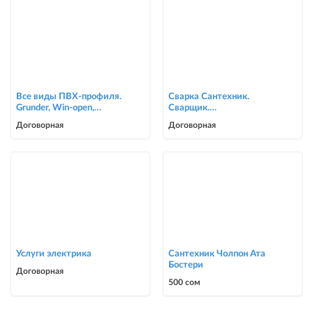
Все виды ПВХ-профиля.
Сварка Сантехник.
Grunder, Win-open,
Сварщик.
ACCADO, WUKO (new).
ворота,решетки,навесы,
Договорная
Договорная
Комфорт в осн
сварочные работы в Биш
Услуги электрика
Сантехник Чолпон Ата
Бостери
Договорная
500 сом