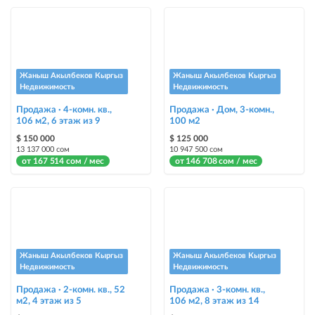
автоматическое поднятие объявления вверх
Срочно
объявление украсит метка со словом «Срочно» + появится в разделе
«Срочно»
Жаныш Акылбеков Кыргыз
Жаныш Акылбеков Кыргыз
Недвижимость
Недвижимость
Стикеры
Продажа · 4-комн. кв.,
Продажа · Дом, 3-комн.,
106 м2, 6 этаж из 9
Яркие стикеры с опциями, выделят ваш объект среди остальных и
100 м2
помогут продать быстрее
$ 150 000
$ 125 000
13 137 000 сом
10 947 500 сом
от 167 514 сом / мес
от 146 708 сом / мес
Жаныш Акылбеков Кыргыз
Жаныш Акылбеков Кыргыз
Недвижимость
Недвижимость
Продажа · 2-комн. кв., 52
Продажа · 3-комн. кв.,
м2, 4 этаж из 5
106 м2, 8 этаж из 14