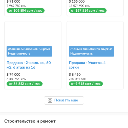
$ 91 000
$ 155 000
7 969 780 сом
13 574 900 сом
от 106 804 сом / мес
от 167 514 сом / мес
Жаныш Акылбеков Кыргыз
Жаныш Акылбеков Кыргыз
Недвижимость
Недвижимость
Продажа · 2-комн. кв., 60
Продажа · Участок, 4
м2, 6 этаж из 16
сотки
$ 74 000
$ 8 450
6 480 920 сом
740 051 сом
от 86 852 сом / мес
от 9 918 сом / мес
Показать еще
Строительство и ремонт