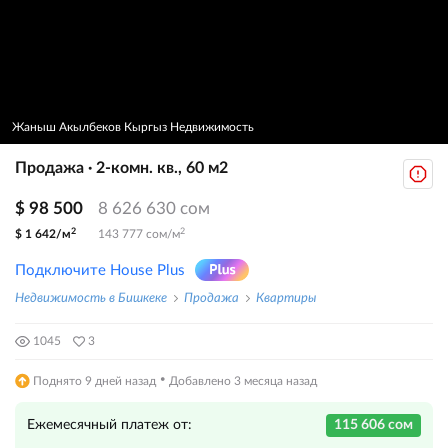
Жаныш Акылбеков Кыргыз Недвижимость
Продажа · 2-комн. кв., 60 м2
$ 98 500
8 626 630 сом
2
2
$ 1 642/м
143 777 сом/м
Подключите House Plus
Недвижимость в Бишкеке
Продажа
Квартиры
1045
3
·
Поднято 9 дней назад
Добавлено 3 месяца назад
Ежемесячный платеж от:
115 606 сом