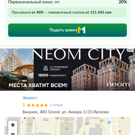
Первоначальный взнос от:
20%
При взносе
от 40%
— ежемесячный платеж
от 111 343 сом
Подать заявку
Эверест
5
1 отзыв
Бишкек, АЮ Grand, ул. Анкара 1/31/Ауэзова
+
−