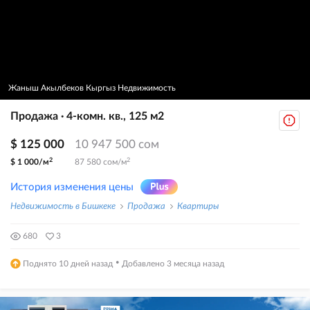
Жаныш Акылбеков Кыргыз Недвижимость
Продажа · 4-комн. кв., 125 м2
$ 125 000
10 947 500 сом
2
2
$ 1 000/м
87 580 сом/м
История изменения цены
Недвижимость в Бишкеке
Продажа
Квартиры
680
3
·
Поднято 10 дней назад
Добавлено 3 месяца назад