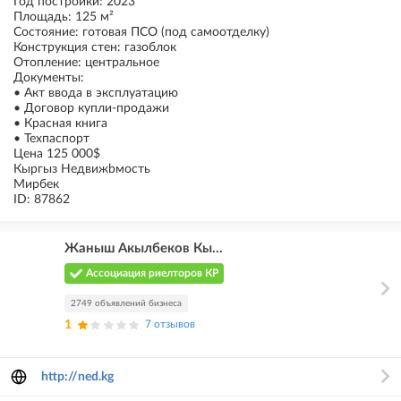
Год постройки: 2023
Площадь: 125 м²
Состояние: готовая ПСО (под самоотделку)
Конструкция стен: газоблок
Отопление: центральное
Документы:
• Акт ввода в эксплуатацию
• Договор купли-продажи
• Красная книга
• Техпаспорт
Цена 125 000$
Кыргыз Недвижbмость
Мирбек
ID: 87862
Жаныш Акылбеков Кы...
Ассоциация риелторов КР
2749 объявлений бизнеса
1
7 отзывов
http://ned.kg