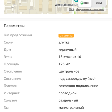
2GIS
Лицензионное соглашение
Параметры
Тип предложения
от агента
Серия
элитка
Дом
кирпичный
Этаж
15 этаж из 16
Площадь
125 м2
Отопление
центральное
Состояние
под самоотделку (псо)
Телефон
возможно подключение
Интернет
проводной
Санузел
раздельный
Газ
магистральный