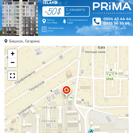
Бишкек, Гагарина
+
−