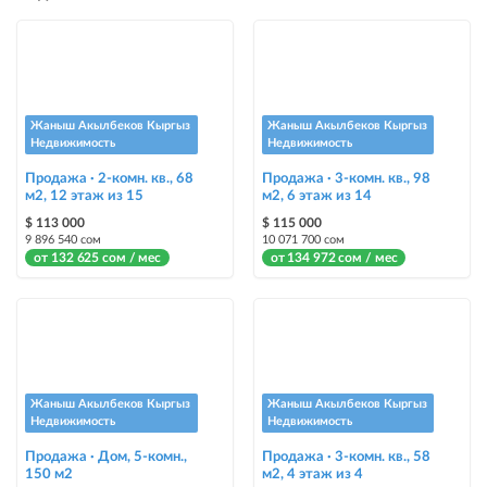
Instagram Пост
размещение объявления на Instagram аккаунте @house_kg и на
Telegram канале
Instagram Промо
Жаныш Акылбеков Кыргыз
Жаныш Акылбеков Кыргыз
размещение объявления на Instagram аккаунте @house_kg и на
Недвижимость
Недвижимость
Telegram канале + платное продвижение на Instagram
Продажа · 2-комн. кв., 68
Продажа · 3-комн. кв., 98
м2, 12 этаж из 15
м2, 6 этаж из 14
Выделить цветом
$ 113 000
$ 115 000
выделение объявления цветом среди других объявлений
9 896 540 сом
10 071 700 сом
от 132 625 сом / мес
от 134 972 сом / мес
Авто UP
автоматическое поднятие объявления вверх
Срочно
объявление украсит метка со словом «Срочно» + появится в разделе
«Срочно»
Жаныш Акылбеков Кыргыз
Жаныш Акылбеков Кыргыз
Недвижимость
Недвижимость
Стикеры
Продажа · Дом, 5-комн.,
Продажа · 3-комн. кв., 58
150 м2
Яркие стикеры с опциями, выделят ваш объект среди остальных и
м2, 4 этаж из 4