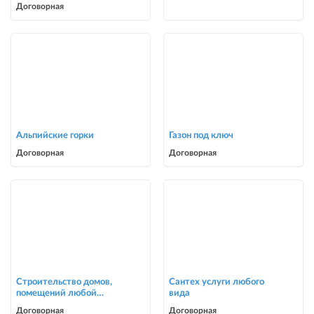
ворота,решетки,навесы,
Договорная
сварочные работы в Биш
Альпийские горки
Газон под ключ
Договорная
Договорная
Строительство домов,
Сантех услуги любого
помещений любой
вида
сложности
Договорная
Договорная