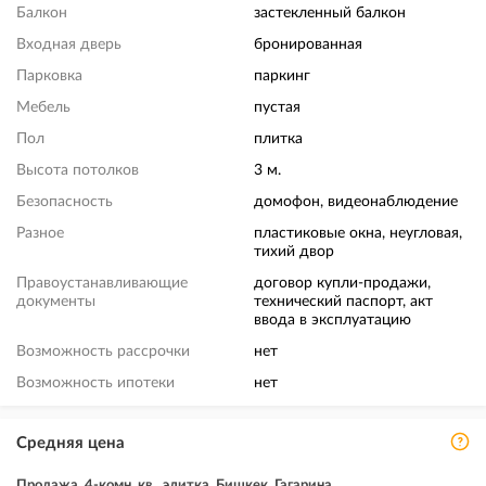
Балкон
застекленный балкон
Входная дверь
бронированная
Парковка
паркинг
Мебель
пустая
Пол
плитка
Высота потолков
3 м.
Безопасность
домофон, видеонаблюдение
Разное
пластиковые окна, неугловая,
тихий двор
Правоустанавливающие
договор купли-продажи,
документы
технический паспорт, акт
ввода в эксплуатацию
Возможность рассрочки
нет
Возможность ипотеки
нет
Средняя цена
Продажа, 4-комн. кв., элитка, Бишкек, Гагарина