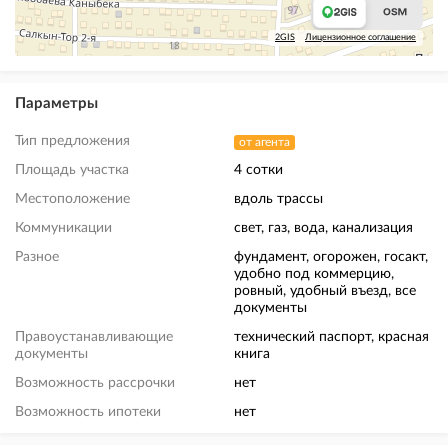
2GIS
Лицензионное соглашение
Параметры
Тип предложения
от агента
Площадь участка
4 сотки
Местоположение
вдоль трассы
Коммуникации
свет, газ, вода, канализация
Разное
фундамент, огорожен, госакт,
удобно под коммерцию,
ровный, удобный въезд, все
документы
Правоустанавливающие
технический паспорт, красная
документы
книга
Возможность рассрочки
нет
Возможность ипотеки
нет