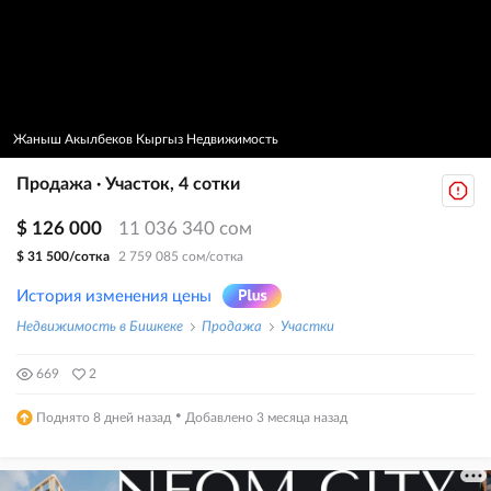
Жаныш Акылбеков Кыргыз Недвижимость
Продажа · Участок, 4 сотки
$ 126 000
11 036 340 сом
$ 31 500/сотка
2 759 085 сом/сотка
История изменения цены
Недвижимость в Бишкеке
Продажа
Участки
669
2
·
Поднято 8 дней назад
Добавлено 3 месяца назад