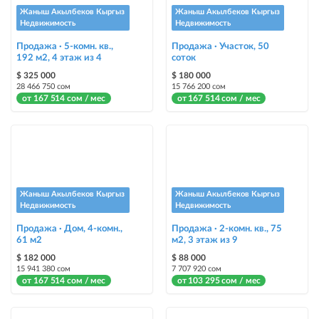
«Срочно»
Жаныш Акылбеков Кыргыз
Жаныш Акылбеков Кыргыз
Недвижимость
Недвижимость
Стикеры
Продажа · 5-комн. кв.,
Продажа · Участок, 50
192 м2, 4 этаж из 4
Яркие стикеры с опциями, выделят ваш объект среди остальных и
соток
помогут продать быстрее
$ 325 000
$ 180 000
28 466 750 сом
15 766 200 сом
от 167 514 сом / мес
от 167 514 сом / мес
Жаныш Акылбеков Кыргыз
Жаныш Акылбеков Кыргыз
Недвижимость
Недвижимость
Продажа · Дом, 4-комн.,
Продажа · 2-комн. кв., 75
61 м2
м2, 3 этаж из 9
$ 182 000
$ 88 000
15 941 380 сом
7 707 920 сом
от 167 514 сом / мес
от 103 295 сом / мес