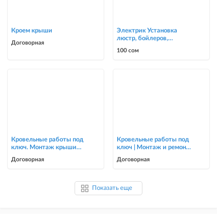
Кроем крыши
Электрик Установка
люстр, бойлеров,
Договорная
счётчиков, автоматов
100 сом
0700303090
Кровельные работы под
Кровельные работы под
ключ. Монтаж крыши
ключ | Монтаж и ремонт
для частных домов и
крыш | Опытная бригада
Договорная
Договорная
коттеджей
Показать еще