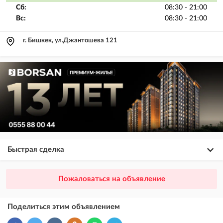
Сб:
08:30 - 21:00
Вс:
08:30 - 21:00
г. Бишкек, ул.Джантошева 121
Быстрая сделка
×
20
ПРЕМИУМ
Пожаловаться на объявление
размещение объявления выше VIP + платное продвижение на
Instagram
Поделиться этим объявлением
×
10
VIP