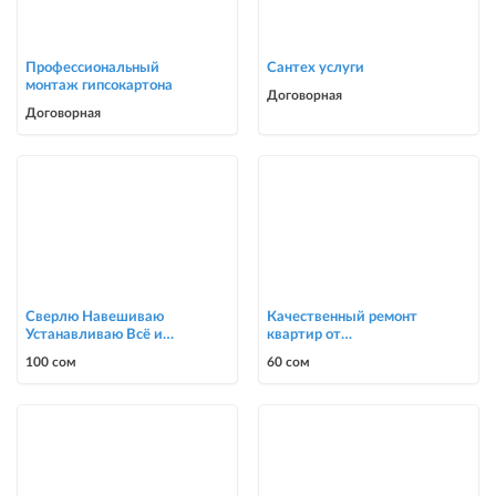
Профессиональный
Сантех услуги
монтаж гипсокартона
Договорная
Договорная
Сверлю Навешиваю
Качественный ремонт
Устанавливаю Всё и
квартир от
подряд
косметического до
100 сом
60 сом
капитального ремонта до
ка