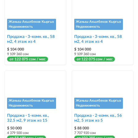
Telegram канале
Instagram Промо
Жаныш Акылбеков Кыргыз
Жаныш Акылбеков Кыргыз
размещение объявления на Instagram аккаунте @house_kg и на
Недвижимость
Недвижимость
Telegram канале + платное продвижение на Instagram
Продажа · 3-комн. кв., 58
Продажа · 3-комн. кв., 58
м2, 4 этаж из 4
м2, 4 этаж из 4
Выделить цветом
$ 104 000
$ 104 000
выделение объявления цветом среди других объявлений
9 109 360 сом
9 109 360 сом
от 122 075 сом / мес
от 122 075 сом / мес
Авто UP
автоматическое поднятие объявления вверх
Срочно
объявление украсит метка со словом «Срочно» + появится в разделе
«Срочно»
Жаныш Акылбеков Кыргыз
Жаныш Акылбеков Кыргыз
Недвижимость
Недвижимость
Стикеры
Продажа · 1-комн. кв.,
Продажа · 2-комн. кв., 56
32.5 м2, 9 этаж из 15
Яркие стикеры с опциями, выделят ваш объект среди остальных и
м2, 5 этаж из 5
помогут продать быстрее
$ 50 000
$ 88 000
4 379 500 сом
7 707 920 сом