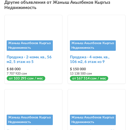
Другие объявления от Жаныш Акылбеков Кыргыз
размещение объявления выше бесплатных объявлений (после VIP)
Недвижимость
Instagram Пост
размещение объявления на Instagram аккаунте @house_kg и на
Telegram канале
Instagram Промо
Жаныш Акылбеков Кыргыз
Жаныш Акылбеков Кыргыз
размещение объявления на Instagram аккаунте @house_kg и на
Недвижимость
Недвижимость
Telegram канале + платное продвижение на Instagram
Продажа · 2-комн. кв., 56
Продажа · 4-комн. кв.,
м2, 5 этаж из 5
106 м2, 6 этаж из 9
Выделить цветом
$ 88 000
$ 150 000
выделение объявления цветом среди других объявлений
7 707 920 сом
13 138 500 сом
от 103 295 сом / мес
от 167 514 сом / мес
Авто UP
автоматическое поднятие объявления вверх
Срочно
объявление украсит метка со словом «Срочно» + появится в разделе
«Срочно»
Жаныш Акылбеков Кыргыз
Жаныш Акылбеков Кыргыз
Недвижимость
Недвижимость
Стикеры