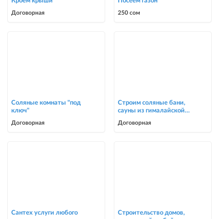
Кроем крыши
Посеем газон
Договорная
250 сом
Соляные комнаты "под
Строим соляные бани,
ключ"
сауны из гималайской
соли
Договорная
Договорная
Сантех услуги любого
Строительство домов,