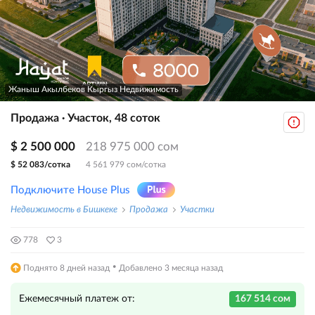
Жаныш Акылбеков Кыргыз Недвижимость
Продажа · Участок, 48 соток
$ 2 500 000
218 975 000 сом
$ 52 083/сотка
4 561 979 сом/сотка
Подключите House Plus
Недвижимость в Бишкеке
Продажа
Участки
778
3
·
Поднято 8 дней назад
Добавлено 3 месяца назад
Ежемесячный платеж от:
167 514 сом