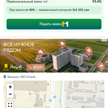
Первоначальный взнос от:
95.4%
При взносе
от 40%
— ежемесячный платеж
от 161 335 сом
Подать заявку
Бишкек, АЮ Grand, .
+
−