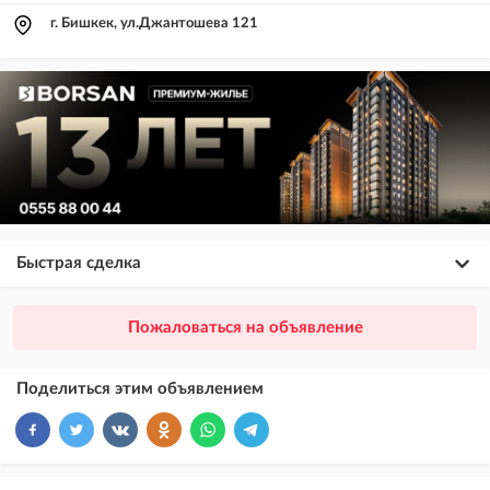
г. Бишкек, ул.Джантошева 121
Быстрая сделка
×
20
ПРЕМИУМ
Пожаловаться на объявление
размещение объявления выше VIP + платное продвижение на
Instagram
Поделиться этим объявлением
×
10
VIP
размещение объявления выше бесплатных объявлений
×
5
ТОП