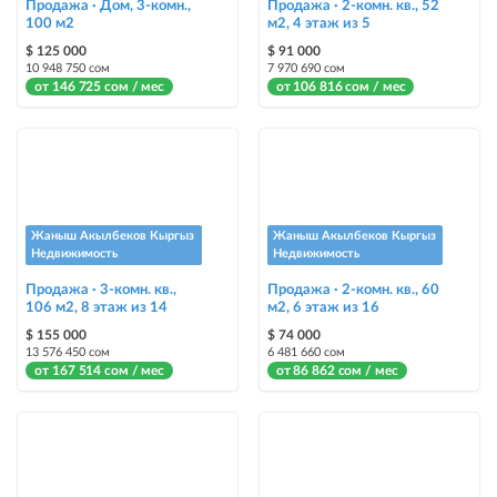
Продажа · Дом, 3-комн.,
Продажа · 2-комн. кв., 52
100 м2
Яркие стикеры с опциями, выделят ваш объект среди остальных и
м2, 4 этаж из 5
помогут продать быстрее
$ 125 000
$ 91 000
10 948 750 сом
7 970 690 сом
от 146 725 сом / мес
от 106 816 сом / мес
Жаныш Акылбеков Кыргыз
Жаныш Акылбеков Кыргыз
Недвижимость
Недвижимость
Продажа · 3-комн. кв.,
Продажа · 2-комн. кв., 60
106 м2, 8 этаж из 14
м2, 6 этаж из 16
$ 155 000
$ 74 000
13 576 450 сом
6 481 660 сом
от 167 514 сом / мес
от 86 862 сом / мес