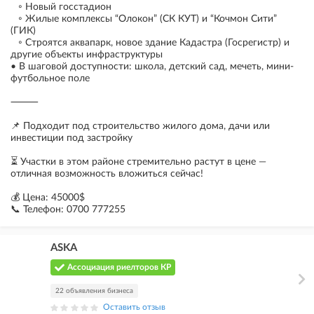
◦ Новый госстадион
◦ Жилые комплексы “Олокон” (СК КУТ) и “Кочмон Сити”
(ГИК)
◦ Строятся аквапарк, новое здание Кадастра (Госрегистр) и
другие объекты инфраструктуры
• В шаговой доступности: школа, детский сад, мечеть, мини-
футбольное поле
⸻
📌 Подходит под строительство жилого дома, дачи или
инвестиции под застройку
⏳ Участки в этом районе стремительно растут в цене —
отличная возможность вложиться сейчас!
💰 Цена: 45000$
📞 Телефон: 0700 777255
ASKA
Ассоциация риелторов КР
22 объявления бизнеса
Оставить отзыв