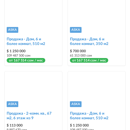
Instagram Пост
размещение объявления на Instagram аккаунте @house_kg и на
Telegram канале
Instagram Промо
ASKA
ASKA
размещение объявления на Instagram аккаунте @house_kg и на
Telegram канале + платное продвижение на Instagram
Продажа · Дом, 6 и
Продажа · Дом, 6 и
более комнат, 510 м2
более комнат, 350 м2
Выделить цветом
$ 1 250 000
$ 700 000
109 487 500 сом
61 313 000 сом
выделение объявления цветом среди других объявлений
от 167 514 сом / мес
от 167 514 сом / мес
Авто UP
автоматическое поднятие объявления вверх
Срочно
объявление украсит метка со словом «Срочно» + появится в разделе
«Срочно»
ASKA
ASKA
Продажа · 2-комн. кв., 67
Продажа · Дом, 6 и
Стикеры
м2, 6 этаж из 9
более комнат, 510 м2
Яркие стикеры с опциями, выделят ваш объект среди остальных и
$ 113 000
$ 1 250 000
помогут продать быстрее
9 897 670 сом
109 487 500 сом