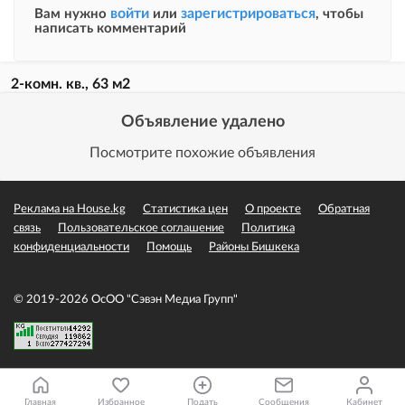
войти
зарегистрироваться
Вам нужно
или
, чтобы
написать комментарий
2-комн. кв., 63 м2
Объявление удалено
Посмотрите похожие объявления
Реклама на House.kg
Статистика цен
О проекте
Обратная
связь
Пользовательское соглашение
Политика
конфиденциальности
Помощь
Районы Бишкека
© 2019-2026 ОсОО "Сэвэн Медиа Групп"
Главная
Избранное
Подать
Сообщения
Кабинет