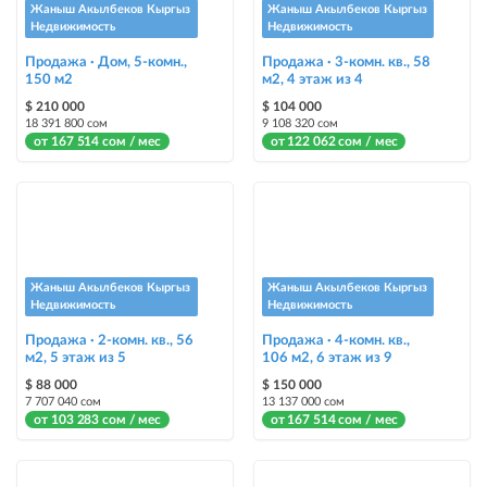
«Срочно»
Жаныш Акылбеков Кыргыз
Жаныш Акылбеков Кыргыз
Недвижимость
Недвижимость
Стикеры
Продажа · Дом, 5-комн.,
Продажа · 3-комн. кв., 58
150 м2
Яркие стикеры с опциями, выделят ваш объект среди остальных и
м2, 4 этаж из 4
помогут продать быстрее
$ 210 000
$ 104 000
18 391 800 сом
9 108 320 сом
от 167 514 сом / мес
от 122 062 сом / мес
Жаныш Акылбеков Кыргыз
Жаныш Акылбеков Кыргыз
Недвижимость
Недвижимость
Продажа · 2-комн. кв., 56
Продажа · 4-комн. кв.,
м2, 5 этаж из 5
106 м2, 6 этаж из 9
$ 88 000
$ 150 000
7 707 040 сом
13 137 000 сом
от 103 283 сом / мес
от 167 514 сом / мес