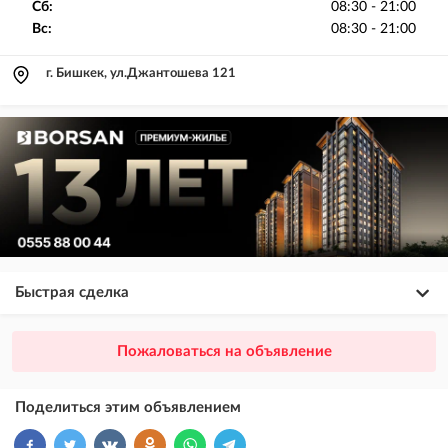
Сб:
08:30 - 21:00
Вс:
08:30 - 21:00
г. Бишкек, ул.Джантошева 121
Быстрая сделка
×
20
ПРЕМИУМ
Пожаловаться на объявление
размещение объявления выше VIP + платное продвижение на
Instagram
Поделиться этим объявлением
×
10
VIP
размещение объявления выше бесплатных объявлений