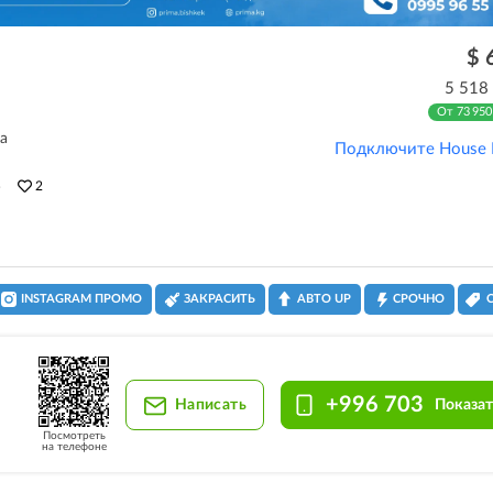
$ 
5 518
От 73 950
а
Подключите House 
5
2
INSTAGRAM ПРОМО
ЗАКРАСИТЬ
АВТО UP
СРОЧНО
+996 703
Написать
Показат
Посмотреть
на телефоне