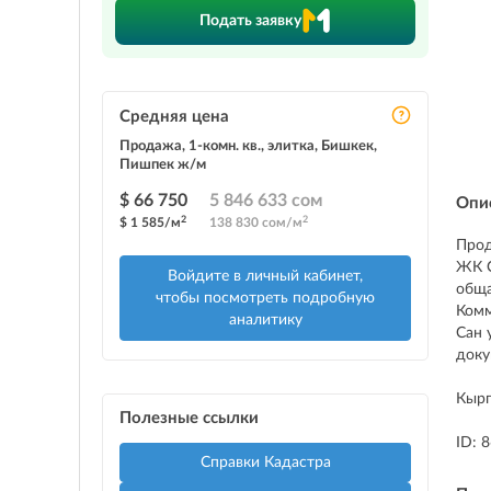
Подать заявку
Средняя цена
Продажа, 1-комн. кв., элитка, Бишкек,
Пишпек ж/м
$ 66 750
5 846 633 сом
Опи
2
2
$ 1 585/м
138 830 сом/м
Прод
ЖК 
Войдите в личный кабинет,
обща
чтобы посмотреть подробную
Комм
аналитику
Сан 
доку
Кыр
Полезные ссылки
ID: 
Справки Кадастра