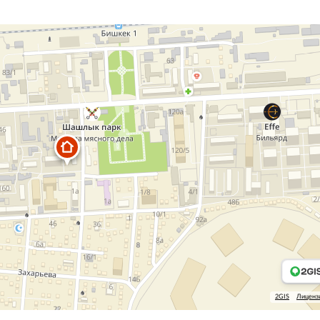
2GIS
Лиценз