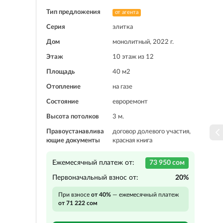
Тип предложения
от агента
Серия
элитка
Дом
монолитный, 2022 г.
Этаж
10 этаж из 12
Площадь
40 м2
Отопление
на газе
Состояние
евроремонт
Высота потолков
3 м.
Правоустанавлива
договор долевого участия,
ющие документы
красная книга
Ежемесячный платеж от:
73 950 сом
Первоначальный взнос от:
20%
При взносе
от 40%
— ежемесячный платеж
от 71 222 сом