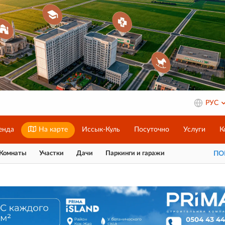
РУС
енда
На карте
Иссык-Куль
Посуточно
Услуги
К
Комнаты
Участки
Дачи
Паркинги и гаражи
П