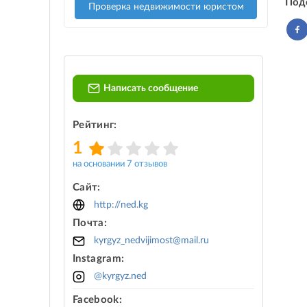
Под
Проверка недвижимости юристом
Написать сообщение
Рейтинг:
1
на основании 7 отзывов
Сайт:
http://ned.kg
Почта:
kyrgyz_nedvijimost@mail.ru
Instagram:
@kyrgyz.ned
Facebook: