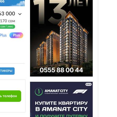
63 000
 170 сом
 сом \ мес
Plus
СТИКЕРЫ
ь телефон