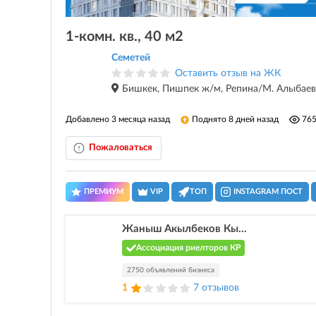
1-комн. кв., 40 м2
Семетей
Оставить отзыв на ЖК
Бишкек, Пишпек ж/м, Репина/М. Алыбаев
Добавлено 3 месяца назад
Поднято 8 дней назад
76
Пожаловаться
ПРЕМИУМ
VIP
ТОП
INSTAGRAM ПОСТ
Жаныш Акылбеков Кы...
Ассоциация риелторов КР
2750 объявлений бизнеса
1
7 отзывов