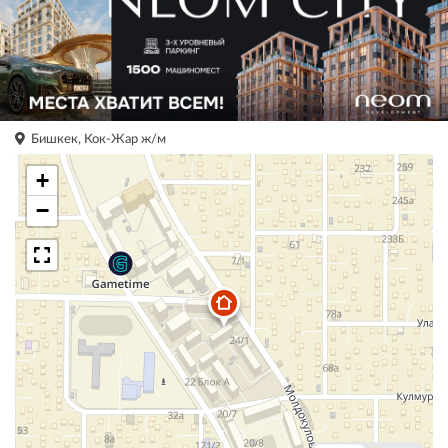
Бишкек, Кок-Жар ж/м
+
−