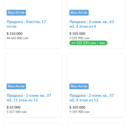
объявление украсит метка со словом «Срочно» + появится в разделе
«Срочно»
Ваш Актив
Ваш Актив
Продажа · Участок, 17
Продажа · 3-комн. кв., 63
Стикеры
соток
м2, 4 этаж из 4
Яркие стикеры с опциями, выделят ваш объект среди остальных и
$ 510 000
$ 105 000
помогут продать быстрее
44 665 800 сом
9 195 900 сом
от 123 235 сом / мес
Ваш Актив
Ваш Актив
Продажа · 1-комн. кв., 37
Продажа · 2-комн. кв., 57
м2, 11 этаж из 12
м2, 4 этаж из 12
$ 63 000
$ 105 000
5 517 540 сом
9 195 900 сом