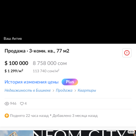
Ваш Актив
Продажа · 3-комн. кв., 77 м2
$ 100 000
8 758 000 сом
2
2
$ 1 299/м
113 740 сом/м
История изменения цены
Недвижимость в Бишкеке
Продажа
Квартиры
946
4
·
Поднято 22 часа назад
Добавлено 3 месяца назад