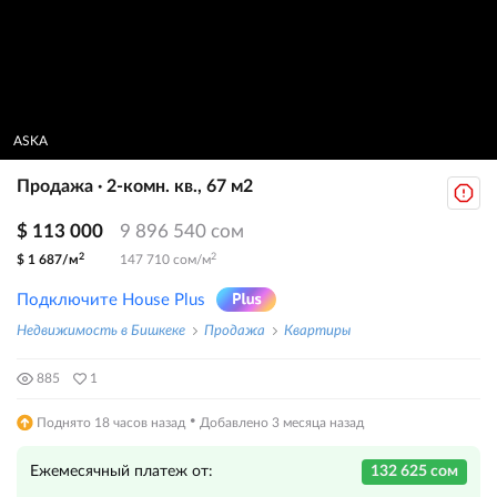
ASKA
Продажа · 2-комн. кв., 67 м2
$ 113 000
9 896 540 сом
2
2
$ 1 687/м
147 710 сом/м
Подключите House Plus
Недвижимость в Бишкеке
Продажа
Квартиры
885
1
·
Поднято 18 часов назад
Добавлено 3 месяца назад
Ежемесячный платеж от:
132 625 сом