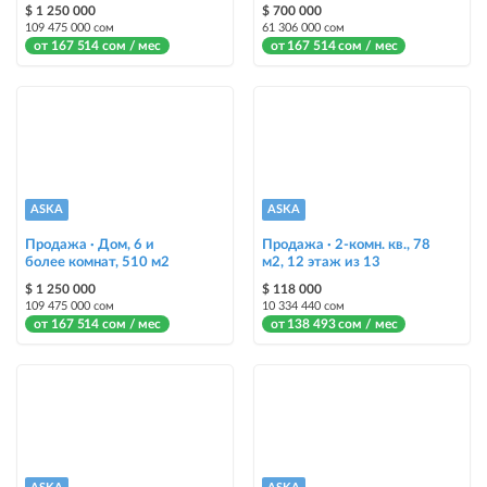
Выделить цветом
$ 1 250 000
$ 700 000
109 475 000 сом
61 306 000 сом
выделение объявления цветом среди других объявлений
от 167 514 сом / мес
от 167 514 сом / мес
Авто UP
автоматическое поднятие объявления вверх
Срочно
объявление украсит метка со словом «Срочно» + появится в разделе
«Срочно»
ASKA
ASKA
Продажа · Дом, 6 и
Продажа · 2-комн. кв., 78
Стикеры
более комнат, 510 м2
м2, 12 этаж из 13
Яркие стикеры с опциями, выделят ваш объект среди остальных и
$ 1 250 000
$ 118 000
помогут продать быстрее
109 475 000 сом
10 334 440 сом
от 167 514 сом / мес
от 138 493 сом / мес