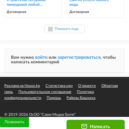
Строительство домов,
Сантех услуги любого
помещений любой
вида
сложности
Договорная
Договорная
Показать еще
войти
зарегистрироваться
Вам нужно
или
, чтобы
написать комментарий
Реклама на House.kg
Статистика цен
О проекте
Обратная
связь
Пользовательское соглашение
Политика
конфиденциальности
Помощь
Районы Бишкека
© 2019-2026 ОсОО "Сэвэн Медиа Групп"
Позвонить
Написать