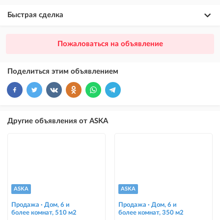
Быстрая сделка
×
20
ПРЕМИУМ
Пожаловаться на объявление
размещение объявления выше VIP + платное продвижение на
Instagram
Поделиться этим объявлением
×
10
VIP
размещение объявления выше бесплатных объявлений
×
5
ТОП
Другие объявления от ASKA
размещение объявления выше бесплатных объявлений (после VIP)
Instagram Пост
размещение объявления на Instagram аккаунте @house_kg и на
Telegram канале
Instagram Промо
ASKA
ASKA
размещение объявления на Instagram аккаунте @house_kg и на
Telegram канале + платное продвижение на Instagram
Продажа · Дом, 6 и
Продажа · Дом, 6 и
более комнат, 510 м2
более комнат, 350 м2