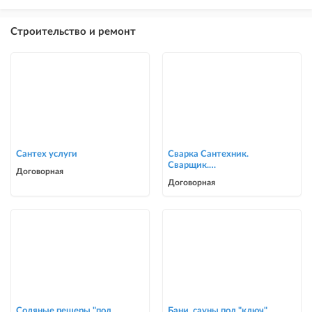
Строительство и ремонт
Сантех услуги
Сварка Сантехник.
Сварщик.
Договорная
ворота,решетки,навесы,
Договорная
сварочные работы в Биш
Соляные пещеры "под
Бани, сауны под "ключ"