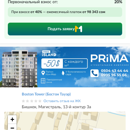
Первоначальный взнос от:
20%
При взносе
от 40%
— ежемесячный платеж
от 98 343 сом
Подать заявку
Boston Tower (Бостон Тауэр)
Оставить отзыв на ЖК
Бишкек, Магистраль, 13-й контур 3а
+
−