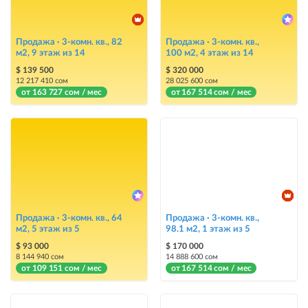
Instagram Промо
размещение объявления на Instagram аккаунте @house_kg и на
Telegram канале + платное продвижение на Instagram
Продажа · 3-комн. кв., 82
Продажа · 3-комн. кв.,
м2, 9 этаж из 14
100 м2, 4 этаж из 14
Выделить цветом
$ 139 500
$ 320 000
12 217 410 сом
28 025 600 сом
выделение объявления цветом среди других объявлений
от 163 727 сом / мес
от 167 514 сом / мес
Авто UP
автоматическое поднятие объявления вверх
Срочно
объявление украсит метка со словом «Срочно» + появится в разделе
«Срочно»
Продажа · 3-комн. кв., 64
Продажа · 3-комн. кв.,
Стикеры
м2, 5 этаж из 5
98.1 м2, 1 этаж из 5
Яркие стикеры с опциями, выделят ваш объект среди остальных и
$ 93 000
$ 170 000
помогут продать быстрее
8 144 940 сом
14 888 600 сом
от 109 151 сом / мес
от 167 514 сом / мес