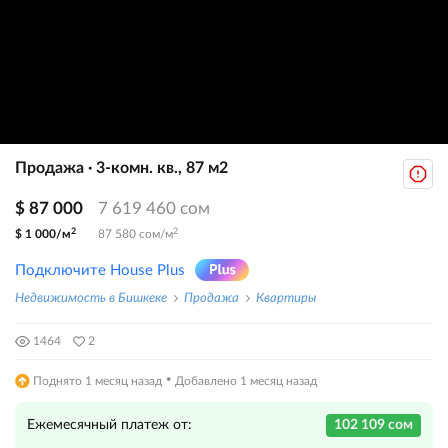
Продажа · 3-комн. кв., 87 м2
$ 87 000
7 619 460 сом
2
2
$ 1 000/м
87 580 сом/м
Подключите House Plus
Недвижимость в Бишкеке
Продажа
Квартиры
1464
2
·
Поднято 1 месяц назад
Добавлено 1 месяц назад
Ежемесячный платеж от:
102 109 сом