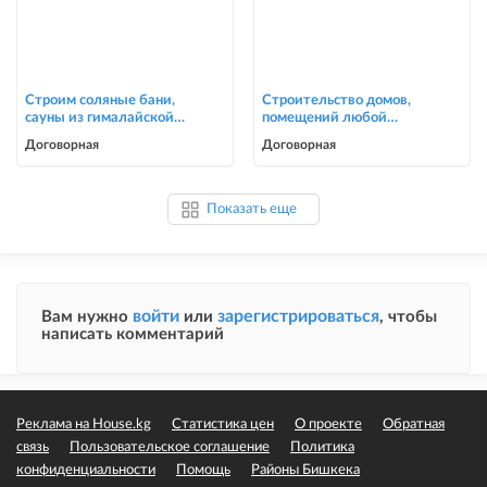
Строим соляные бани,
Строительство домов,
сауны из гималайской
помещений любой
соли
сложности
Договорная
Договорная
Показать еще
войти
зарегистрироваться
Вам нужно
или
, чтобы
написать комментарий
Реклама на House.kg
Статистика цен
О проекте
Обратная
связь
Пользовательское соглашение
Политика
конфиденциальности
Помощь
Районы Бишкека