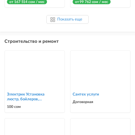
от 167 514 сом / мес
от 99 762 сом / мес
Показать еще
Строительство и ремонт
Электрик Установка
Сантех услуги
люстр, бойлеров,
Договорная
счётчиков, автоматов
100 сом
0700303090