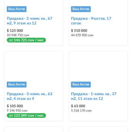
Instagram Промо
Ваш Актив
Ваш Актив
размещение объявления на Instagram аккаунте @house_kg и на
Telegram канале + платное продвижение на Instagram
Продажа · 2-комн. кв., 67
Продажа · Участок, 17
м2, 9 этаж из 12
соток
Выделить цветом
$ 125 000
$ 510 000
10 948 750 сом
44 670 900 сом
выделение объявления цветом среди других объявлений
от 146 725 сом / мес
Авто UP
автоматическое поднятие объявления вверх
Срочно
объявление украсит метка со словом «Срочно» + появится в разделе
«Срочно»
Ваш Актив
Ваш Актив
Продажа · 3-комн. кв., 63
Продажа · 1-комн. кв., 37
Стикеры
м2, 4 этаж из 4
м2, 11 этаж из 12
Яркие стикеры с опциями, выделят ваш объект среди остальных и
$ 105 000
$ 63 000
помогут продать быстрее
9 196 950 сом
5 518 170 сом
от 123 249 сом / мес