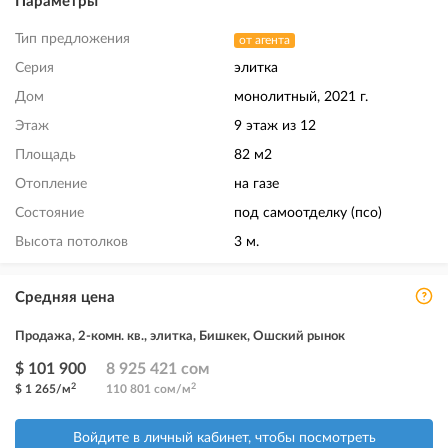
Параметры
Тип предложения
от агента
Серия
элитка
Дом
монолитный, 2021 г.
Этаж
9 этаж из 12
Площадь
82 м2
Отопление
на газе
Состояние
под самоотделку (псо)
Высота потолков
3 м.
Средняя цена
Продажа, 2-комн. кв., элитка, Бишкек, Ошский рынок
$ 101 900
8 925 421 сом
2
2
$ 1 265/м
110 801 сом/м
Войдите в личный кабинет, чтобы посмотреть