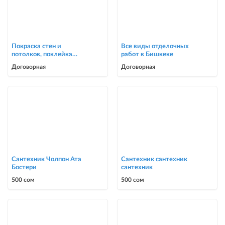
Покраска стен и
Все виды отделочных
потолков, поклейка
работ в Бишкеке
обоев в Бишкеке
Договорная
Договорная
Сантехник Чолпон Ата
Сантехник сантехник
Бостери
сантехник
500 сом
500 сом