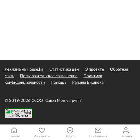
Реклама на House.kg
Статистика цен
О проекте
Обратная
связь
Пользовательское соглашение
Политика
конфиденциальности
Помощь
Районы Бишкека
© 2019-2026 ОсОО "Сэвэн Медиа Групп"
Главная
Избранное
Подать
Сообщения
Кабинет