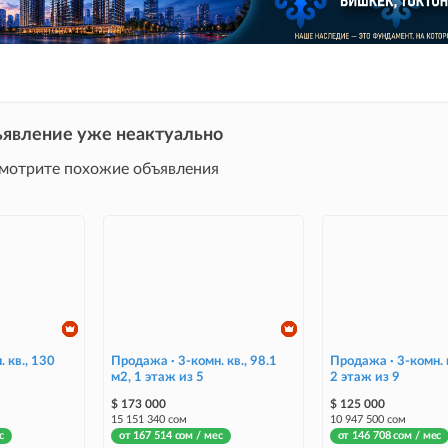
явление уже неактуально
мотрите похожие объявления
 кв., 130
Продажа · 3-комн. кв., 98.1
Продажа · 3-комн. к
м2, 1 этаж из 5
2 этаж из 9
$ 173 000
$ 125 000
15 151 340 сом
10 947 500 сом
с
от 167 514 сом / мес
от 146 708 сом / мес