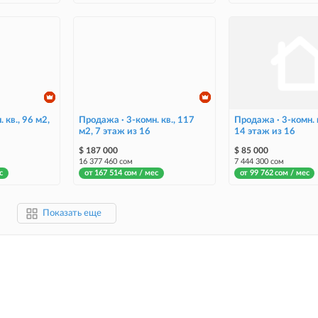
 кв., 96 м2,
Продажа · 3-комн. кв., 117
Продажа · 3-комн. к
м2, 7 этаж из 16
14 этаж из 16
$ 187 000
$ 85 000
16 377 460 сом
7 444 300 сом
с
от 167 514 сом / мес
от 99 762 сом / мес
Показать еще