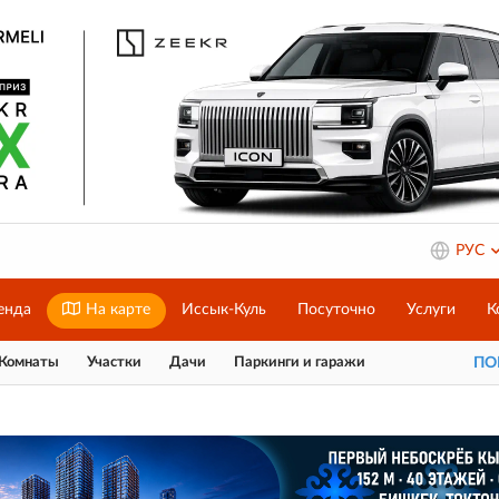
РУС
енда
На карте
Иссык-Куль
Посуточно
Услуги
К
Комнаты
Участки
Дачи
Паркинги и гаражи
П